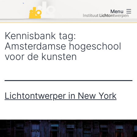
Ga
iLo voor vormgevers en
Menu
naar
lichtontwerpers
de
inhoud
Kennisbank tag:
Amsterdamse hogeschool
voor de kunsten
Lichtontwerper in New York