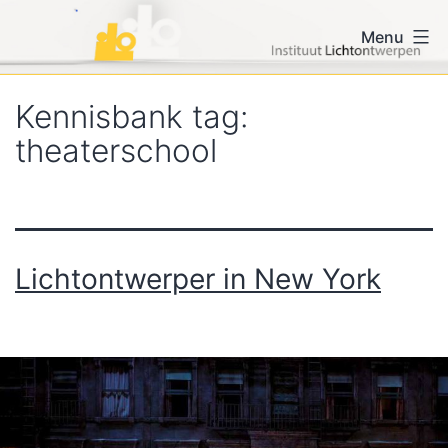
Ga
iLo voor vormgevers en
Menu
naar
lichtontwerpers
de
inhoud
Kennisbank tag:
theaterschool
Lichtontwerper in New York