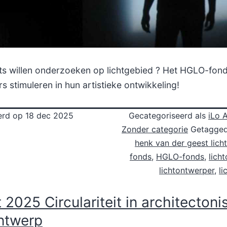
 iets willen onderzoeken op lichtgebied ? Het HGLO-fond
s stimuleren in hun artistieke ontwikkeling!
erd op
18 dec 2025
Gecategoriseerd als
iLo A
Zonder categorie
Getagge
henk van der geest lic
fonds
,
HGLO-fonds
,
lich
lichtontwerper
,
li
 2025 Circulariteit in architectoni
ontwerp