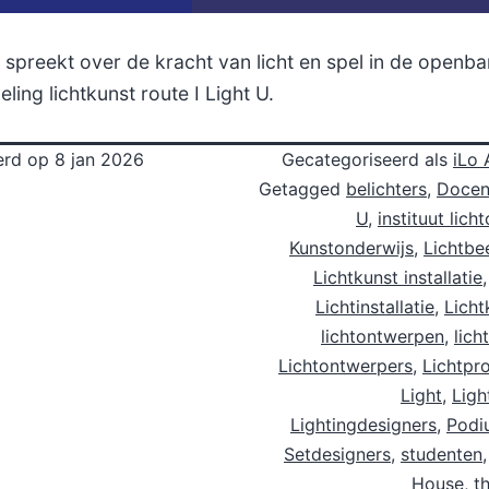
 spreekt over de kracht van licht en spel in de openba
ing lichtkunst route I Light U.
erd op
8 jan 2026
Gecategoriseerd als
iLo 
Getagged
belichters
,
Docen
U
,
instituut lic
Kunstonderwijs
,
Lichtbe
Lichtkunst installatie
Lichtinstallatie
,
Licht
lichtontwerpen
,
lich
Lichtontwerpers
,
Lichtpr
Light
,
Ligh
Lightingdesigners
,
Podi
Setdesigners
,
studenten
House
,
th