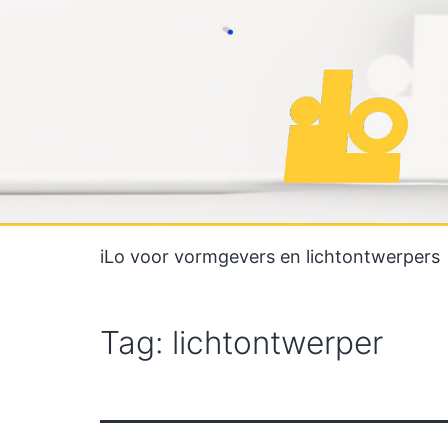
Ga
naar
de
inhoud
iLo voor vormgevers en lichtontwerpers
Tag:
lichtontwerper