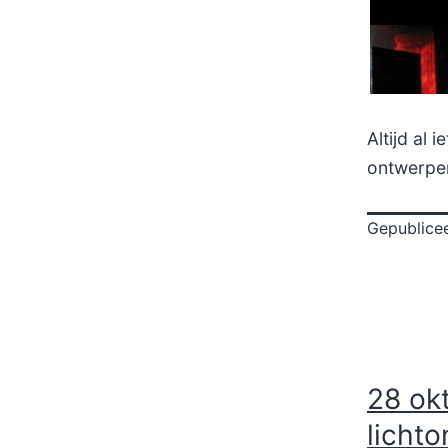
Altijd al
ontwerper
Gepublice
28 okt
licht