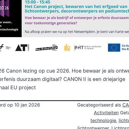
26 Canon lezing op cue 2026. Hoe bewaar je als ontw
 erfenis duurzaam digitaal? CANON II is een driejarige
onaal EU project
erd op
10 jan 2026
Gecategoriseerd als
CA
Activiteiten
Get
technologie
,
lich
lichtontwerper
,
Lichtpr