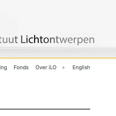
ing
Fonds
Over iLO
English
Open
menu