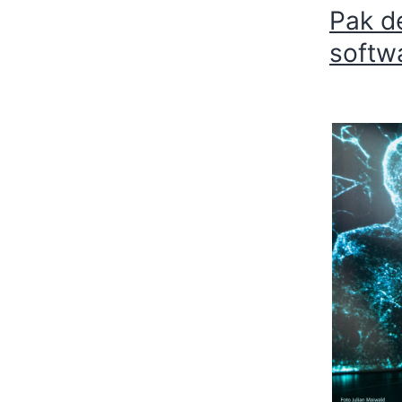
Pak d
softwa