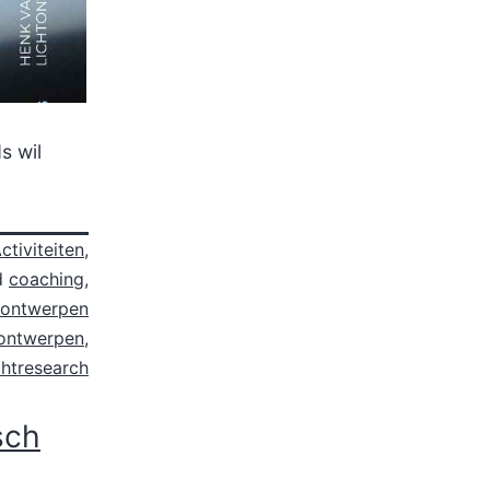
s wil
ctiviteiten
,
d
coaching
,
htontwerpen
tontwerpen
,
chtresearch
sch