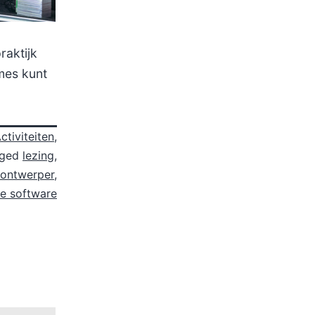
raktijk
mes kunt
ctiviteiten
,
gged
lezing
,
tontwerper
,
e software