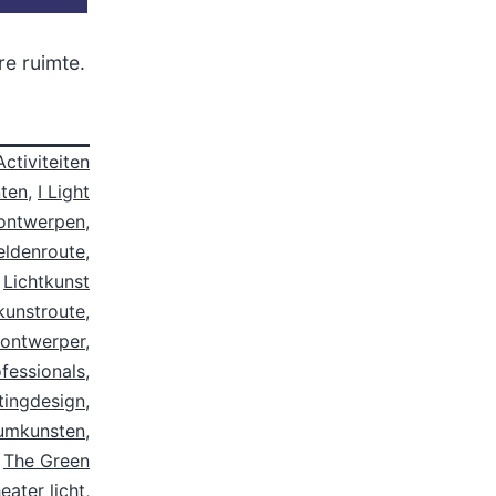
re ruimte.
Activiteiten
ten
,
I Light
htontwerpen
,
eldenroute
,
,
Lichtkunst
kunstroute
,
tontwerper
,
ofessionals
,
tingdesign
,
umkunsten
,
,
The Green
eater licht
,