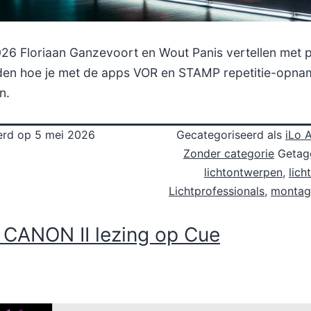
26 Floriaan Ganzevoort en Wout Panis vertellen met p
den hoe je met de apps VOR en STAMP repetitie-opna
n.
erd op
5 mei 2026
Gecategoriseerd als
iLo A
Zonder categorie
Geta
lichtontwerpen
,
lich
Lichtprofessionals
,
montag
n CANON II lezing op Cue