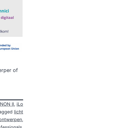
erper of
NON II
,
iLo
agged
licht
tontwerpen
,
ofessionals
,