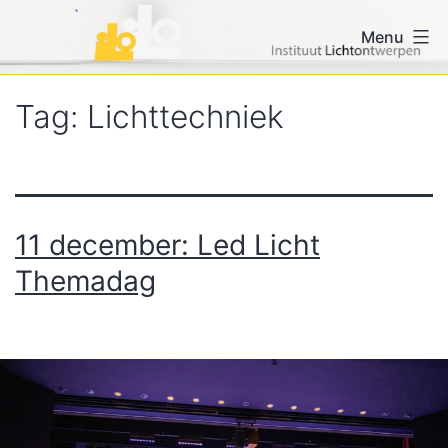
Ga
iLo voor vormgevers en
Menu
naar
lichtontwerpers
de
inhoud
Tag:
Lichttechniek
11 december: Led Licht
Themadag