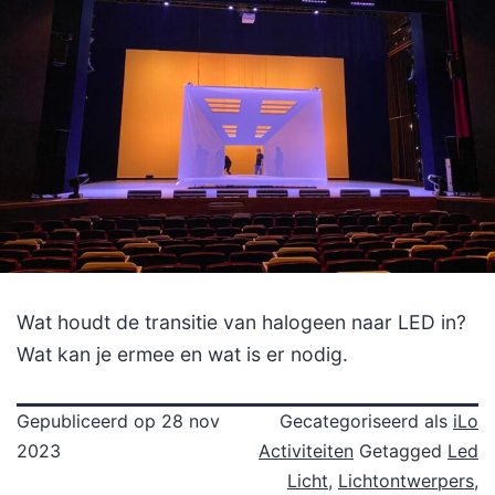
Wat houdt de transitie van halogeen naar LED in?
Wat kan je ermee en wat is er nodig.
Gepubliceerd op
28 nov
Gecategoriseerd als
iLo
2023
Activiteiten
Getagged
Led
Licht
,
Lichtontwerpers
,