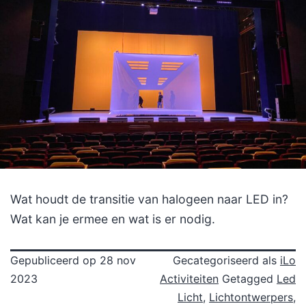
Wat houdt de transitie van halogeen naar LED in?
Wat kan je ermee en wat is er nodig.
Gepubliceerd op
28 nov
Gecategoriseerd als
iLo
2023
Activiteiten
Getagged
Led
Licht
,
Lichtontwerpers
,