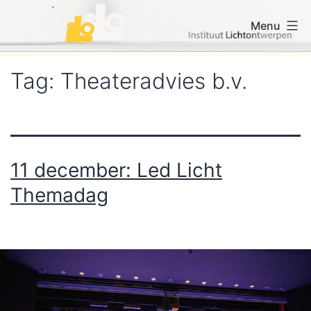
Ga
iLo voor vormgevers en
Menu
naar
lichtontwerpers
de
inhoud
Tag:
Theateradvies b.v.
11 december: Led Licht
Themadag