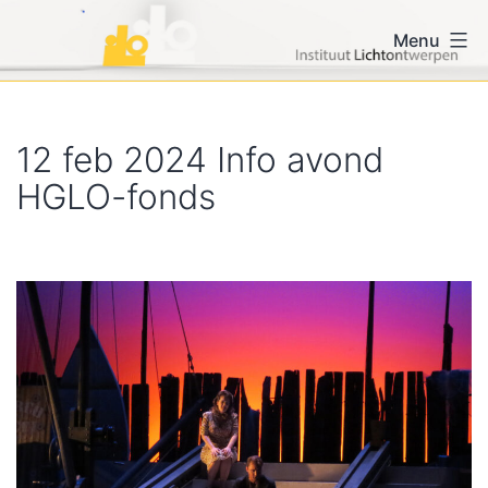
Ga
iLo voor vormgevers en
Menu
naar
lichtontwerpers
de
inhoud
12 feb 2024 Info avond
HGLO-fonds