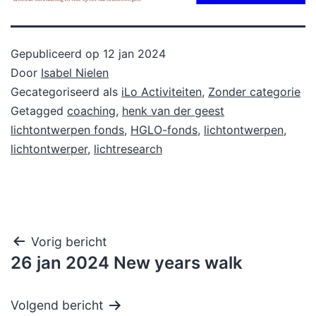
Gepubliceerd op
12 jan 2024
Door
Isabel Nielen
Gecategoriseerd als
iLo Activiteiten
,
Zonder categorie
Getagged
coaching
,
henk van der geest
lichtontwerpen fonds
,
HGLO-fonds
,
lichtontwerpen
,
lichtontwerper
,
lichtresearch
Bericht
Vorig bericht
26 jan 2024 New years walk
navigatie
Volgend bericht